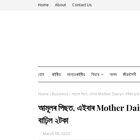
Home
About
Contact Us
হোম
ৰাষ্ট্ৰীয়
আন্তঃৰাষ্ট্ৰীয়
ফিচার
অসম
জীৱনশৈলী
Home
Business
আমূলৰ পিছত, এইবাৰ Mother Dairyএ গাখীৰৰ মূল্য বৃদ্
আমূলৰ পিছত, এইবাৰ Mother Dairyএ গ
বাঢ়িল ২টকা
-
March 05, 2022