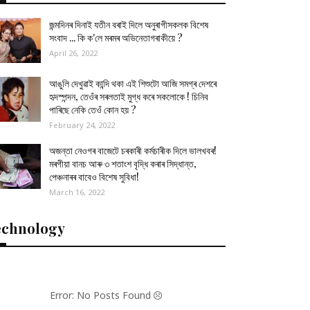
জন্মদিনৰ দিনাই যতীন বৰাই দিলে অনুৰাগীসকলক বিশেষ
সংবাদ ... কি ক'লে মৰমৰ অভিনেতাগৰাকীয়ে ?
April 26, 2022
আঙুলি দেখুৱাই কান্দি থকা এই শিশুটো আজি সমগ্ৰ দেশৰে
হৃদস্পন্দন, তেওঁৰ সৰলতাই মুগ্ধ কৰে সকলোকে ! চিনিব
পাৰিছে নেকি তেওঁ কোন হয় ?
February 24, 2022
অজন্তা নেওগৰ বাজেটে চৰকাৰী কৰ্মচাৰীক দিলে ভালখবৰ!
মৰগীয়া বানচ আৰু ৩ শতাংশ বৃদ্ধি কৰাৰ সিদ্ধান্ত,
পেঞ্চনাৰৰ বাবেও বিশেষ সুবিধা!
March 16, 2022
echnology
Error: No Posts Found