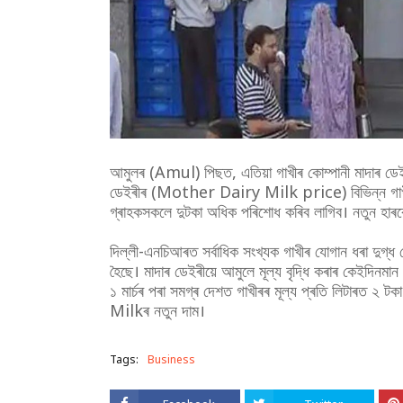
আমুলৰ (Amul) পিছত, এতিয়া গাখীৰ কোম্পানী মাদাৰ ডেই
ডেইৰীৰ (Mother Dairy Milk price) বিভিন্ন গাখীৰৰ দা
গ্ৰাহকসকলে দুটকা অধিক পৰিশোধ কৰিব লাগিব। নতুন হাৰবোৰ
দিল্লী-এনচিআৰত সৰ্বাধিক সংখ্যক গাখীৰ যোগান ধৰা দুগ্ধ কোম্
হৈছে। মাদাৰ ডেইৰীয়ে আমুলে মূল্য বৃদ্ধি কৰাৰ কেইদিনমান 
১ মাৰ্চৰ পৰা সমগ্ৰ দেশত গাখীৰৰ মূল্য প্ৰতি লিটাৰত ২ 
Milkৰ নতুন দাম।
Tags:
Business