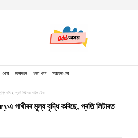
খেলা
মনোৰঞ্জন
গজব খবৰ
মহাফেজখানা
ধি কৰিছে, প্ৰতি লিটাৰত বাঢ়িল ২টকা
াখীৰৰ মূল্য বৃদ্ধি কৰিছে, প্ৰতি লিটাৰত